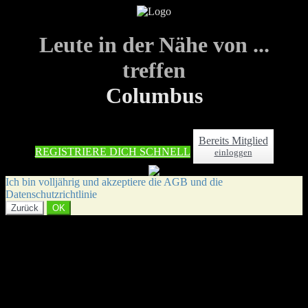
Leute in der Nähe von ...
treffen
Columbus
Bereits Mitglied
REGISTRIERE DICH SCHNELL
einloggen
Ich bin volljährig und akzeptiere die AGB und die
Datenschutzrichtlinie
Zurück
OK