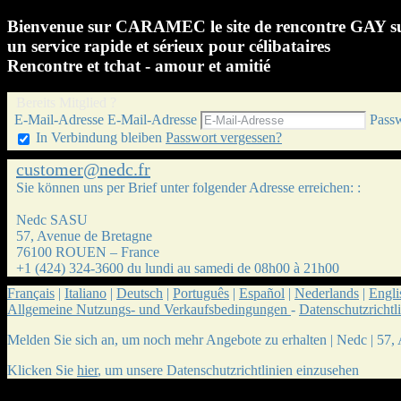
Bienvenue sur CARAMEC le site de rencontre GAY su
un service rapide et sérieux pour célibataires
Rencontre et tchat - amour et amitié
Bereits Mitglied ?
E-Mail-Adresse
E-Mail-Adresse
Pass
In Verbindung bleiben
Passwort vergessen?
customer@nedc.fr
Sie können uns per Brief unter folgender Adresse erreichen: :
Nedc SASU
57, Avenue de Bretagne
76100 ROUEN – France
+1 (424) 324-3600 du lundi au samedi de 08h00 à 21h00
Français
|
Italiano
|
Deutsch
|
Português
|
Español
|
Nederlands
|
Engli
Allgemeine Nutzungs- und Verkaufsbedingungen
-
Datenschutzrichtl
Melden Sie sich an, um noch mehr Angebote zu erhalten
|
Nedc | 57,
Klicken Sie
hier
, um unsere Datenschutzrichtlinien einzusehen