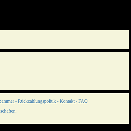
Spammer
-
Rückzahlungspolitik
-
Kontakt
-
FAQ
schaften.