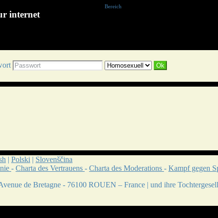
Bereich
r internet
wort
sh
|
Polski
|
Slovenščina
inie
-
Charta des Vertrauens
-
Charta des Moderations
-
Kampf gegen 
 Avenue de Bretagne - 76100 ROUEN – France | und ihre Tochtergesell